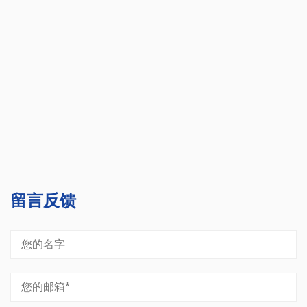
要性不言而
全并重的典
求。 技术
多学科交叉
复...
留言反馈