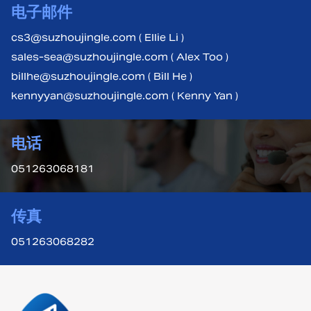
电子邮件
cs3@suzhoujingle.com ( Ellie Li )
sales-sea@suzhoujingle.com ( Alex Too )
billhe@suzhoujingle.com ( Bill He )
kennyyan@suzhoujingle.com ( Kenny Yan )
电话
051263068181
传真
051263068282