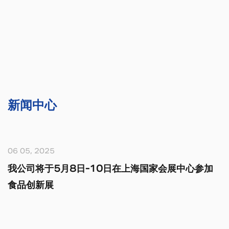
新闻中心
5
15 08, 202
5月8日-10日在上海国家会展中心参加
无菌袋：
展
吗？
在医疗行业
其中，无菌